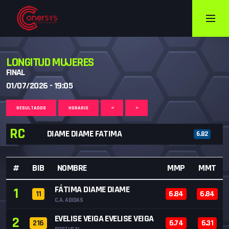
LONGITUD MUJERES
FINAL
01/07/2026 - 19:05
RESULTADOS
HORARIO
<
>
RC
DIAME DIAME FATIMA
6.82
#
BIB
NOMBRE
MMP
MMT
FÁTIMA DIAME DIAME
1
11
6.84
6.84
C.A. ADIDAS
EVELISE VEIGA EVELISE VEIGA
2
216
6.74
6.31