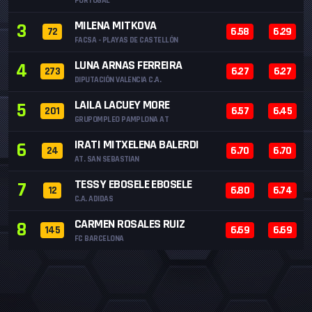
PORTUGAL
MILENA MITKOVA
3
72
6.58
6.29
FACSA - PLAYAS DE CASTELLÓN
LUNA ARNAS FERREIRA
4
273
6.27
6.27
DIPUTACIÓN VALENCIA C.A.
LAILA LACUEY MORE
5
201
6.57
6.45
GRUPOMPLEO PAMPLONA AT
IRATI MITXELENA BALERDI
6
24
6.70
6.70
AT. SAN SEBASTIAN
TESSY EBOSELE EBOSELE
7
12
6.80
6.74
C.A. ADIDAS
CARMEN ROSALES RUIZ
8
145
6.69
6.69
FC BARCELONA