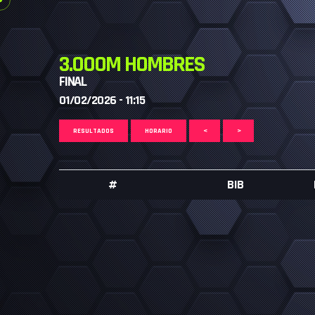
3.000M HOMBRES
FINAL
01/02/2026 - 11:15
RESULTADOS
HORARIO
<
>
#
BIB