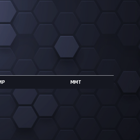
MP
MMT