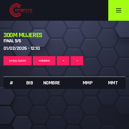
300M MUJERES
FINAL 5/6
01/02/2026 - 12:10
RESULTADOS
HORARIO
<
>
#
BIB
NOMBRE
MMP
MMT