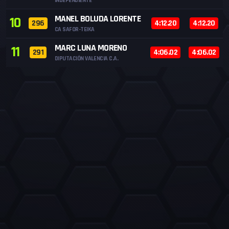
INDEPENDIENTE
MANEL BOLUDA LORENTE
10
296
4:12.20
4:12.20
CA SAFOR-TEIKA
MARC LUNA MORENO
11
291
4:06.02
4:06.02
DIPUTACIÓN VALENCIA C.A.