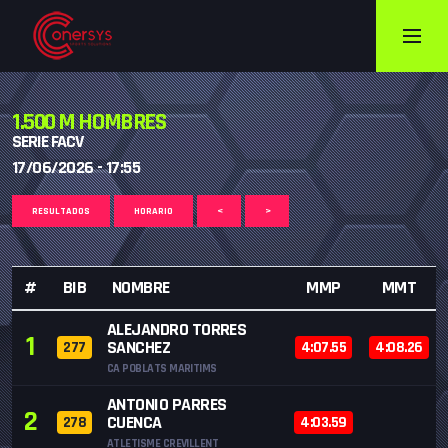
1.500 M HOMBRES
SERIE FACV
17/06/2026 - 17:55
RESULTADOS
HORARIO
<
>
#
BIB
NOMBRE
MMP
MMT
ALEJANDRO TORRES
1
SANCHEZ
277
4:07.55
4:08.26
CA POBLATS MARITIMS
ANTONIO PARRES
2
CUENCA
278
4:03.59
ATLETISME CREVILLENT