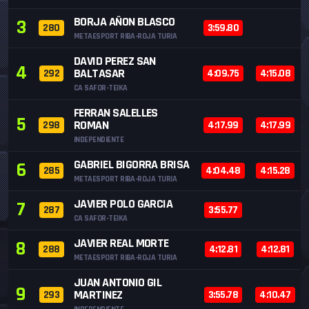
BORJA AÑON BLASCO
3
280
3:59.80
METAESPORT RIBA-ROJA TURIA
DAVID PEREZ SAN
4
BALTASAR
292
4:09.75
4:15.08
CA SAFOR-TEIKA
FERRAN SALELLES
5
ROMAN
298
4:17.99
4:17.99
INDEPENDIENTE
GABRIEL BIGORRA BRISA
6
285
4:04.48
4:15.28
METAESPORT RIBA-ROJA TURIA
JAVIER POLO GARCIA
7
287
3:55.77
CA SAFOR-TEIKA
JAVIER REAL MORTE
8
288
4:12.81
4:12.81
METAESPORT RIBA-ROJA TURIA
JUAN ANTONIO GIL
9
MARTINEZ
293
3:55.78
4:10.47