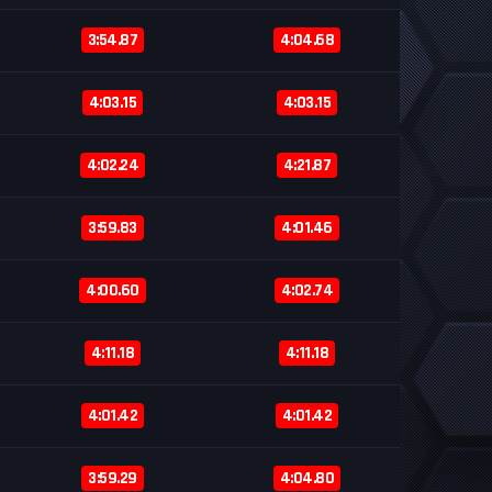
3:54.87
4:04.68
4:03.15
4:03.15
4:02.24
4:21.87
3:59.83
4:01.46
4:00.60
4:02.74
4:11.18
4:11.18
4:01.42
4:01.42
3:59.29
4:04.80