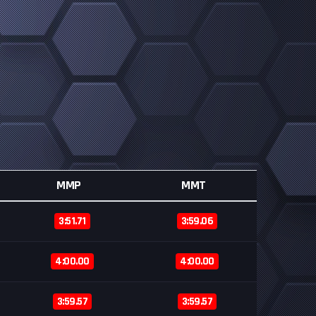
MMP
MMT
3:51.71
3:59.06
4:00.00
4:00.00
3:59.57
3:59.57