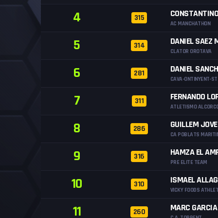
CONSTANTINO
4
315
AC MANCHATHON
DANIEL SAEZ 
5
314
CLATOR OROTAVA
DANIEL SANCH
6
281
CAVA-ONTINYENT-ST
FERNANDO LO
7
311
ATLETISMO ALCORC
GUILLEM JOVER
8
286
CA POBLATS MARIT
HAMZA EL AM
9
316
PRE ELITE TEAM
ISMAEL ALLAG
10
310
VICKY FOODS ATHLE
MARC GARCIA
11
260
C.A. TORRENT