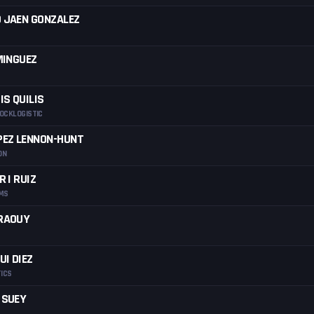
 JAEN GONZALEZ
MINGUEZ
IS QUILIS
OCKLOGISTIC
PEZ LENNON-HUNT
ON
 I RUIZ
IMS
RAOUY
UI DIEZ
TICS
 SUEY