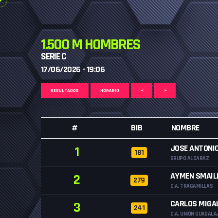
1.500 M HOMBRES
SERIE C
17/06/2026 - 19:06
RESULTADOS
HORARIO
<
>
#
BIB
NOMBRE
JOSE ANTONI
1
181
GRUPO ALCARAZ
AYMEN SMAILI
2
279
C.A. TRAGAMILLAS
CARLOS MIGA
3
241
C.A. UNIÓN GUADAL