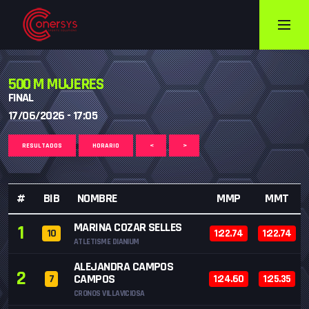
500 M MUJERES
FINAL
17/06/2026 - 17:05
RESULTADOS
HORARIO
<
>
#
BIB
NOMBRE
MMP
MMT
MARINA COZAR SELLES
1
10
1:22.74
1:22.74
ATLETISME DIANIUM
ALEJANDRA CAMPOS
2
CAMPOS
7
1:24.60
1:25.35
CRONOS VILLAVICIOSA