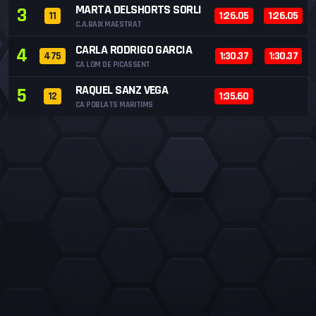
MARTA DELSHORTS SORLI
3
11
1:26.05
1:26.05
C.A.BAIX MAESTRAT
CARLA RODRIGO GARCIA
4
475
1:30.37
1:30.37
CA LOM DE PICASSENT
RAQUEL SANZ VEGA
5
12
1:35.60
CA POBLATS MARITIMS