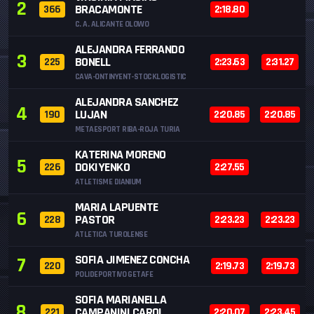
2
BRACAMONTE
366
2:18.80
C. A. ALICANTE OLOWO
ALEJANDRA FERRANDO
3
BONELL
225
2:23.63
2:31.27
CAVA-ONTINYENT-STOCKLOGISTIC
ALEJANDRA SANCHEZ
4
LUJAN
190
2:20.85
2:20.85
METAESPORT RIBA-ROJA TURIA
KATERINA MORENO
5
DOKIYENKO
226
2:27.55
ATLETISME DIANIUM
MARIA LAPUENTE
6
PASTOR
228
2:23.23
2:23.23
ATLETICA TUROLENSE
SOFIA JIMENEZ CONCHA
7
220
2:19.73
2:19.73
POLIDEPORTIVO GETAFE
SOFIA MARIANELLA
8
CAMPANINI CAROL
221
2:20.07
2:23.45