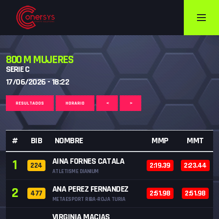
800 M MUJERES
SERIE C
17/06/2026 - 18:22
RESULTADOS
HORARIO
<
>
#
BIB
NOMBRE
MMP
MMT
AINA FORNES CATALA
1
224
2:19.39
2:23.44
ATLETISME DIANIUM
ANA PEREZ FERNANDEZ
2
477
2:51.98
2:51.98
METAESPORT RIBA-ROJA TURIA
VIRGINIA MACIAS