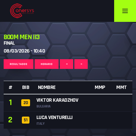
800M MEN II3
FINAL
08/03/2026 - 10:40
RESULTADOS
HORARIO
<
>
#
BIB
NOMBRE
MMP
MMT
VIKTOR KARADZHOV
1
20
BULGARIA
LUCA VENTURELLI
2
51
ITALY