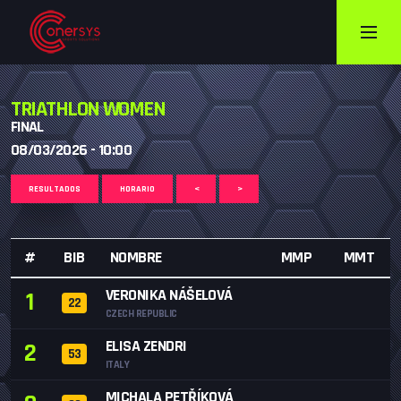
TRIATHLON WOMEN
FINAL
08/03/2026 - 10:00
RESULTADOS
HORARIO
<
>
#
BIB
NOMBRE
MMP
MMT
VERONIKA NÁŠELOVÁ
1
22
CZECH REPUBLIC
ELISA ZENDRI
2
53
ITALY
MICHALA PETŘÍKOVÁ