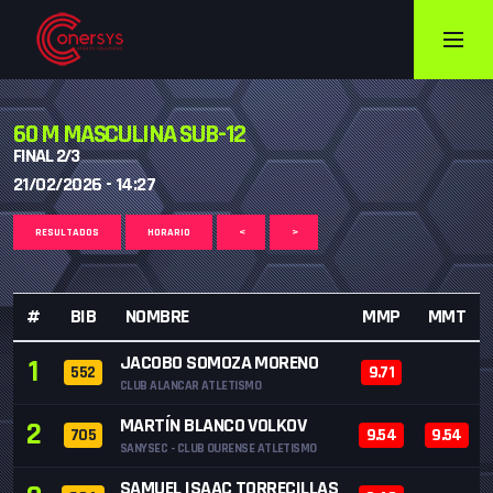
60 M MASCULINA SUB-12
FINAL 2/3
21/02/2026 - 14:27
RESULTADOS
HORARIO
<
>
#
BIB
NOMBRE
MMP
MMT
JACOBO SOMOZA MORENO
1
552
9.71
CLUB ALANCAR ATLETISMO
MARTÍN BLANCO VOLKOV
2
705
9.54
9.54
SANYSEC - CLUB OURENSE ATLETISMO
SAMUEL ISAAC TORRECILLAS