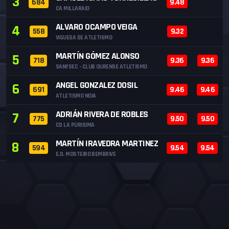
3
684
9.48
CA MILLARAIO
ALVARO OCAMPO VEIGA
4
558
9.32
VIGUESA DE ATLETISMO
MARTÍN GÓMEZ ALONSO
5
718
9.36
9.36
SANYSEC - CLUB OURENSE ATLETISMO
ANGEL GONZALEZ DOSIL
6
691
9.46
9.46
ATLETISMO NOIA
ADRIÁN RIVERA DE ROBLES
7
775
9.50
9.50
CD LA PURISIMA
MARTÍN IRAVEDRA MARTINEZ
8
594
9.54
9.54
E.D. MOSTEIRO BEMBRIVE