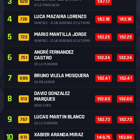
3
628
1:47.17
ATLETISMO DEZA
LUCA MAZAIRA LORENZO
4
726
1:52.18
1:52.18
SANYSEC - CLUB OURENSE ATLETISMO
MARIO MANTILLA JORGE
5
722
1:52.25
1:52.25
SANYSEC - CLUB OURENSE ATLETISMO
ANDRÉ FERNANDEZ
6
CASTRO
751
1:52.34
1:52.34
CD LA PURISIMA
BRUNO VILELA MOSQUERA
7
689
1:52.41
1:52.41
CA MILLARAIO
DAVID GONZALEZ
8
MARQUES
513
1:52.60
1:52.60
ADAS CUPA
LUCAS MARTIN BLANCO
9
767
1:52.73
1:52.73
CD LA PURISIMA
XABIER ARANDA MIRAZ
10
613
1:49.75
1:52.84