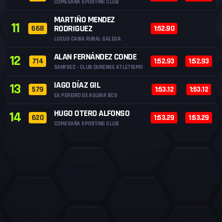
COMESAÑA SPORTING CLUB
MARTIÑO MENDEZ
11
RODRIGUEZ
668
1:52.90
LUCUS CAIXA RURAL GALEGA
ALAN FERNÁNDEZ CONDE
12
714
1:52.93
1:52.93
SANYSEC - CLUB OURENSE ATLETISMO
IAGO DÍAZ GIL
13
579
1:53.12
1:53.12
EA PEREIRO DE AGUIAR BCS
HUGO OTERO ALFONSO
14
620
1:53.29
1:53.29
COMESAÑA SPORTING CLUB