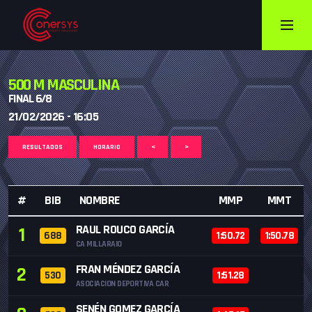
500 M MASCULINA
FINAL 6/8
21/02/2026 - 16:05
RESULTADOS
HORARIO
<
>
#
BIB
NOMBRE
MMP
MMT
RAUL ROUCO GARCÍA
1
688
1:50.72
1:50.78
CA MILLARAIO
FRAN MÉNDEZ GARCÍA
2
530
1:51.28
ASOCIACION DEPORTIVA CAR
SENÉN GOMEZ GARCÍA