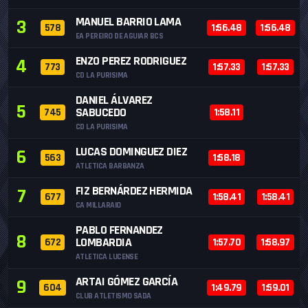
MANUEL BARRIO LAMA
3
578
1:56.48
1:56.48
EA PEREIRO DE AGUIAR BCS
ENZO PEREZ RODRIGUEZ
4
773
1:57.33
1:57.33
CD LA PURISIMA
DANIEL ÁLVAREZ
5
SABUCEDO
745
1:58.11
CD LA PURISIMA
LUCAS DOMINGUEZ DIEZ
6
563
1:58.18
ATLETICA BARBANZA
FIZ BERNÁRDEZ HERMIDA
7
677
1:58.41
1:58.41
CA MILLARAIO
PABLO FERNANDEZ
8
LOMBARDIA
672
1:57.70
1:58.97
ATLETICA LUCENSE
ARTAI GÓMEZ GARCÍA
9
604
1:49.79
1:59.01
CLUB ATLETISMO SADA