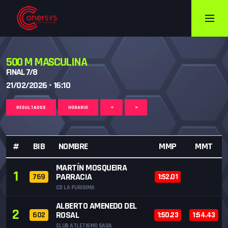
500 M MASCULINA
FINAL 7/8
21/02/2026 - 16:10
RESULTADOS
HORARIO
<
>
#
BIB
NOMBRE
MMP
MMT
MARTÍN MOSQUEIRA
1
PARRACIA
769
1:52.01
CD LA PURISIMA
ALBERTO AMENEDO DEL
2
ROSAL
602
1:50.23
1:54.43
CLUB ATLETISMO SADA