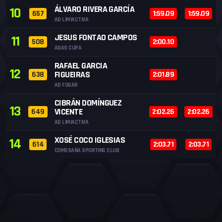
ÁLVARO RIVERA GARCÍA
10
657
1:59.09
1:59.09
AD LIMIACTIVA
JESUS FONTAO CAMPOS
11
508
2:00.10
ADAS CUPA
RAFAEL GARCIA
12
FIGUEIRAS
638
2:01.89
AD FOGAR
CIBRÁN DOMÍNGUEZ
13
VICENTE
649
2:02.26
2:02.26
AD LIMIACTIVA
XOSÉ COCO IGLESIAS
14
614
2:03.71
2:03.71
COMESAÑA SPORTING CLUB