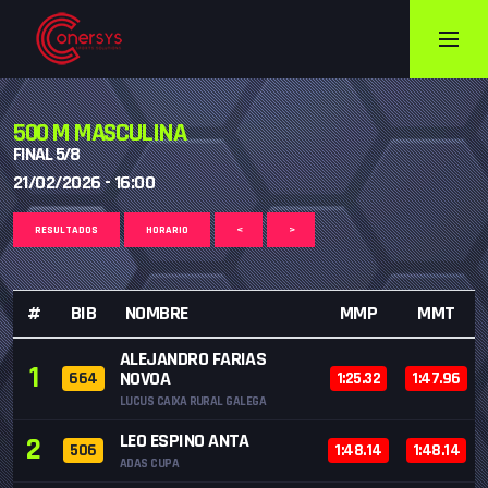
500 M MASCULINA
FINAL 5/8
21/02/2026 - 16:00
RESULTADOS
HORARIO
<
>
#
BIB
NOMBRE
MMP
MMT
ALEJANDRO FARIAS
1
NOVOA
664
1:25.32
1:47.96
LUCUS CAIXA RURAL GALEGA
LEO ESPINO ANTA
2
506
1:48.14
1:48.14
ADAS CUPA