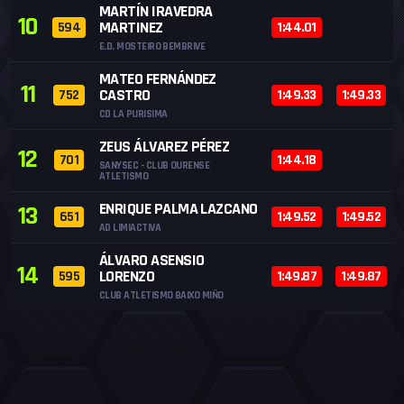
MARTÍN IRAVEDRA
10
MARTINEZ
594
1:44.01
E.D. MOSTEIRO BEMBRIVE
MATEO FERNÁNDEZ
11
CASTRO
752
1:49.33
1:49.33
CD LA PURISIMA
ZEUS ÁLVAREZ PÉREZ
12
701
1:44.18
SANYSEC - CLUB OURENSE
ATLETISMO
ENRIQUE PALMA LAZCANO
13
651
1:49.52
1:49.52
AD LIMIACTIVA
ÁLVARO ASENSIO
14
LORENZO
595
1:49.87
1:49.87
CLUB ATLETISMO BAIXO MIÑO