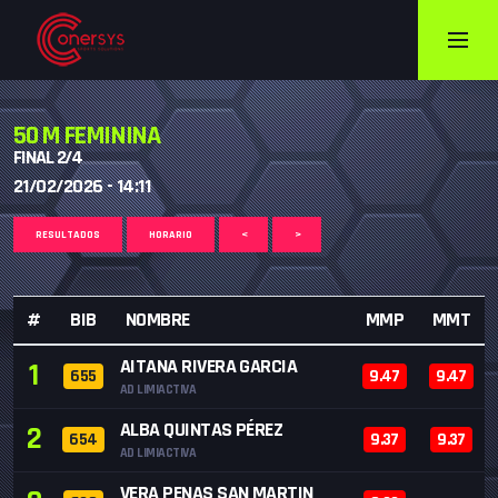
50 M FEMININA
FINAL 2/4
21/02/2026 - 14:11
RESULTADOS
HORARIO
<
>
#
BIB
NOMBRE
MMP
MMT
AITANA RIVERA GARCIA
1
655
9.47
9.47
AD LIMIACTIVA
ALBA QUINTAS PÉREZ
2
654
9.37
9.37
AD LIMIACTIVA
VERA PENAS SAN MARTIN