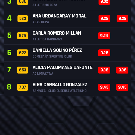
3
630
9.32
ATLETISMO DEZA
ANA URDANGARAY MORAL
4
523
9.25
9.25
ADAS CUPA
CARLA ROMERO MILLAN
5
576
9.24
ATLETICA BARBANZA
DANIELLA SOLIÑO PÉREZ
6
622
9.26
COMESAÑA SPORTING CLUB
ALICIA PALOMANES DAFONTE
7
653
9.36
9.36
AD LIMIACTIVA
SIRA CARBALLO GONZALEZ
8
707
9.43
9.43
SANYSEC - CLUB OURENSE ATLETISMO