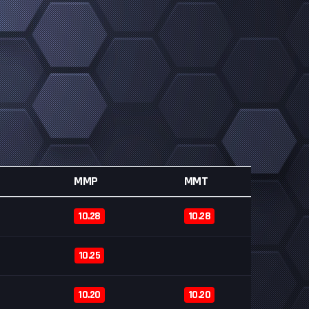
MMP
MMT
10.28
10.28
10.25
10.20
10.20