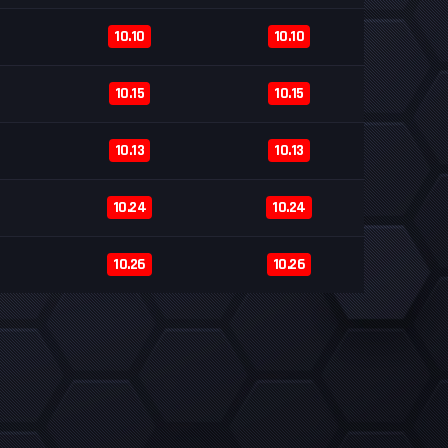
10.10
10.10
10.15
10.15
10.13
10.13
10.24
10.24
10.26
10.26