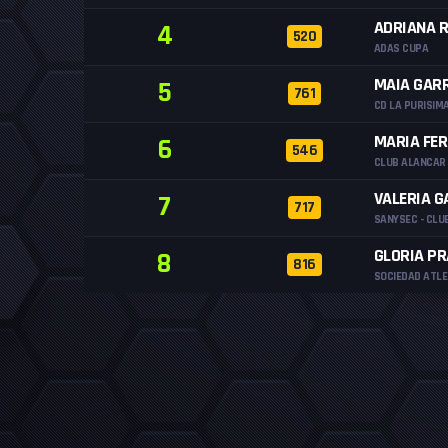
ADRIANA R
4
520
ADAS CUPA
MAIA GARR
5
761
CD LA PURISIM
MARIA FER
6
546
CLUB ALANCAR
VALERIA G
7
717
SANYSEC - CLU
GLORIA P
8
816
SOCIEDAD ATLE