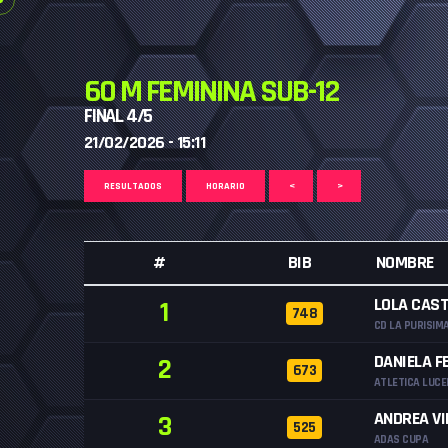
60 M FEMININA SUB-12
FINAL 4/5
21/02/2026 - 15:11
RESULTADOS
HORARIO
<
>
#
BIB
NOMBRE
LOLA CAS
1
748
CD LA PURISIM
DANIELA F
2
673
ATLETICA LUCE
ANDREA VI
3
525
ADAS CUPA