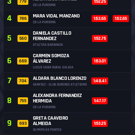
3
779
1:52.25
CD LA PURISIMA
MARA VIDAL MANZANO
4
786
1:52.65
1:52.65
CD LA PURISIMA
DANIELA CASTILLO
5
FERNANDEZ
560
1:52.75
ATLETICA BARBANZA
CARMEN SOMOZA
6
ÁLVAREZ
669
1:53.01
LUCUS CAIXA RURAL GALEGA
ALDARA BLANCO LORENZO
7
704
1:48.41
SANYSEC - CLUB OURENSE ATLETISMO
ALEXANDRA FERNANDEZ
8
HERMIDA
755
1:47.17
CD LA PURISIMA
GRETA CAAVEIRO
9
ALMEIDA
693
1:53.25
OLYMPO AS PONTES