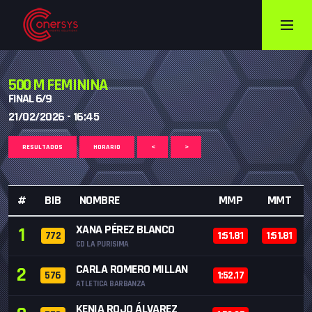
500 M FEMININA
FINAL 6/9
21/02/2026 - 16:45
RESULTADOS
HORARIO
<
>
#
BIB
NOMBRE
MMP
MMT
XANA PÉREZ BLANCO
1
772
1:51.81
1:51.81
CD LA PURISIMA
CARLA ROMERO MILLAN
2
576
1:52.17
ATLETICA BARBANZA
KENIA ROJO ÁLVAREZ