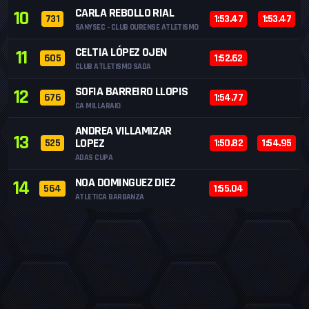
CARLA REBOLLO RIAL
10
731
1:53.47
1:53.47
SANYSEC - CLUB OURENSE ATLETISMO
CELTIA LÓPEZ OJEN
11
605
1:52.62
CLUB ATLETISMO SADA
SOFIA BARREIRO LLOPIS
12
676
1:54.77
CA MILLARAIO
ANDREA VILLAMIZAR
13
LOPEZ
525
1:50.82
1:54.95
ADAS CUPA
NOA DOMINGUEZ DIEZ
14
564
1:55.04
ATLETICA BARBANZA