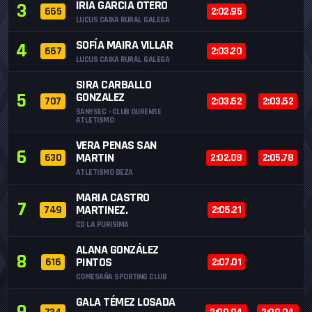
IRIA GARCÍA OTERO
3
665
2:02.95
LUCUS CAIXA RURAL GALEGA
SOFÍA MAIRA VILLAR
4
667
2:03.20
LUCUS CAIXA RURAL GALEGA
SIRA CARBALLO
5
GONZALEZ
707
2:03.62
2:03.62
SANYSEC - CLUB OURENSE
ATLETISMO
VERA PENAS SAN
6
MARTIN
630
2:02.08
2:05.78
ATLETISMO DEZA
MARIA CASTRO
7
MARTINEZ.
749
2:06.21
CD LA PURISIMA
ALANA GONZÁLEZ
8
PINTOS
616
2:07.01
COMESAÑA SPORTING CLUB
GALA TÉMEZ LOSADA