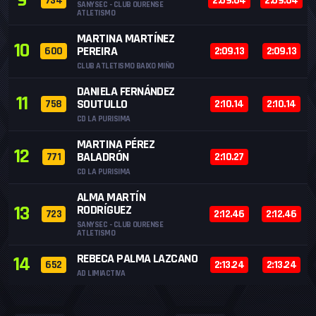
9
734
2:09.04
2:09.04
SANYSEC - CLUB OURENSE
ATLETISMO
MARTINA MARTÍNEZ
10
PEREIRA
600
2:09.13
2:09.13
CLUB ATLETISMO BAIXO MIÑO
DANIELA FERNÁNDEZ
11
SOUTULLO
758
2:10.14
2:10.14
CD LA PURISIMA
MARTINA PÉREZ
12
BALADRÓN
771
2:10.27
CD LA PURISIMA
ALMA MARTÍN
13
RODRÍGUEZ
723
2:12.46
2:12.46
SANYSEC - CLUB OURENSE
ATLETISMO
REBECA PALMA LAZCANO
14
652
2:13.24
2:13.24
AD LIMIACTIVA