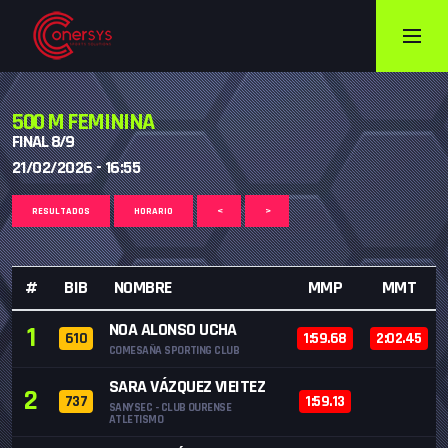
500 M FEMININA
FINAL 8/9
21/02/2026 - 16:55
RESULTADOS
HORARIO
<
>
#
BIB
NOMBRE
MMP
MMT
NOA ALONSO UCHA
1
610
1:59.68
2:02.45
COMESAÑA SPORTING CLUB
SARA VÁZQUEZ VIEITEZ
2
737
1:59.13
SANYSEC - CLUB OURENSE
ATLETISMO