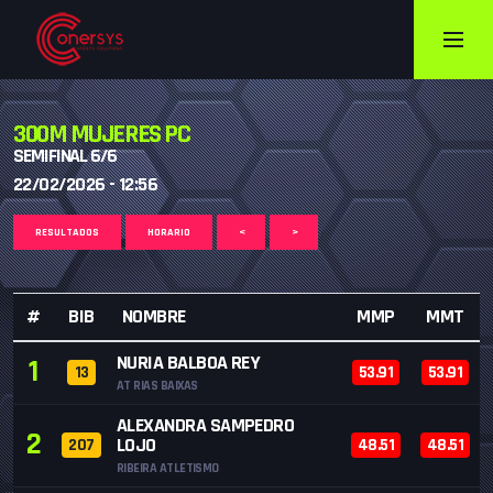
300M MUJERES PC
SEMIFINAL 6/6
22/02/2026 - 12:56
RESULTADOS
HORARIO
<
>
#
BIB
NOMBRE
MMP
MMT
NURIA BALBOA REY
1
13
53.91
53.91
AT RIAS BAIXAS
ALEXANDRA SAMPEDRO
2
LOJO
207
48.51
48.51
RIBEIRA ATLETISMO