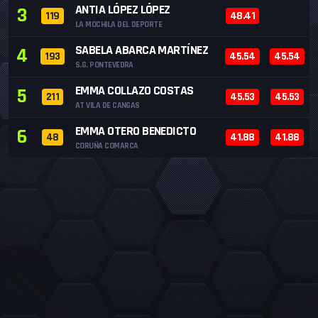
ANTIA LÓPEZ LÓPEZ
3
119
48.41
LA MOCHILA DEL DEPORTE
SABELA ABARCA MARTÍNEZ
4
193
45.54
45.54
S.G. PONTEVEDRA
EMMA COLLAZO COSTAS
5
211
45.53
45.53
AT VILA DE CANGAS
EMMA OTERO BENEDICTO
6
48
41.88
41.88
CORUÑA COMARCA