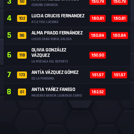
3
50
1:50.79
1:50.79
CORUÑA COMARCA
LUCIA CRUCIS FERNANDEZ
4
102
1:50.81
1:50.81
ATLETICA LUCENSE
ALMA PRADO FERNÁNDEZ
5
96
1:50.84
1:50.84
LUCUS CAIXA RURAL GALEGA
OLIVIA GONZÁLEZ
6
VÁZQUEZ
118
1:50.90
LA MOCHILA DEL DEPORTE
ANTÍA VÁZQUEZ GÓMEZ
7
173
1:51.97
1:51.97
CD LA PURISIMA
ANTIA YAÑEZ FANEGO
8
61
1:52.52
MADERAS BARCIA LOURENZA CERVO