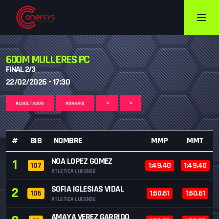
600M MULLERES PC
FINAL 2/3
22/02/2026 - 17:30
RESULTADOS
HORARIO
<
>
#
BIB
NOMBRE
MMP
MMT
NOA LOPEZ GOMEZ
1
107
1:49.40
1:49.40
ATLETICA LUCENSE
SOFIA IGLESIAS VIDAL
2
106
1:50.61
1:50.61
ATLETICA LUCENSE
AMAYA VEREZ GARRIDO