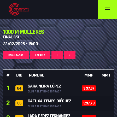
1000 M MULLERES
FINAL 3/3
22/02/2026 - 18:00
RESULTADOS
HORARIO
<
>
#
BIB
NOMBRE
MMP
MMT
SARA NEIRA LÓPEZ
1
64
3:37.37
CLUB ATLETISMO ESTRADA
CATUXA TEMES DIÉGUEZ
2
66
3:37.78
CLUB ATLETISMO ESTRADA
LARA PEREZ FERNANDEZ