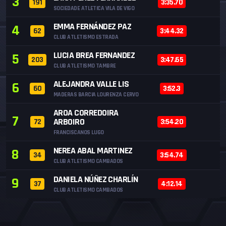
3
191
3:35.70
SOCIEDADE ATLETICA VILA DE VIGO
EMMA FERNÁNDEZ PAZ
4
62
3:44.32
CLUB ATLETISMO ESTRADA
LUCIA BREA FERNANDEZ
5
203
3:47.65
CLUB ATLETISMO TAMBRE
ALEJANDRA VALLE LIS
6
60
3:52.3
MADERAS BARCIA LOURENZA CERVO
AROA CORREDOIRA
7
ARBOIRO
72
3:54.20
FRANCISCANOS LUGO
NEREA ABAL MARTINEZ
8
34
3:54.74
CLUB ATLETISMO CAMBADOS
DANIELA NÚÑEZ CHARLÍN
9
37
4:12.14
CLUB ATLETISMO CAMBADOS