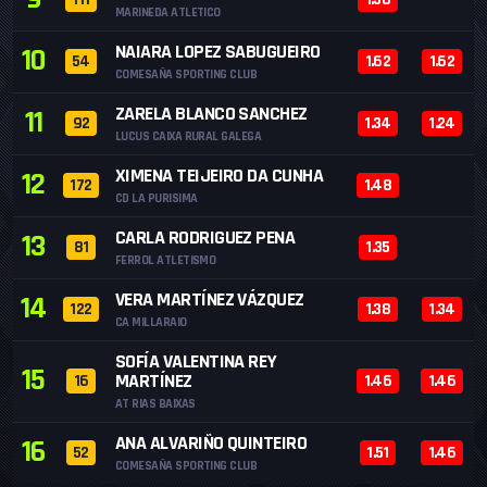
MARINEDA ATLETICO
NAIARA LOPEZ SABUGUEIRO
10
54
1.62
1.62
COMESAÑA SPORTING CLUB
ZARELA BLANCO SANCHEZ
11
92
1.34
1.24
LUCUS CAIXA RURAL GALEGA
XIMENA TEIJEIRO DA CUNHA
12
172
1.48
CD LA PURISIMA
CARLA RODRIGUEZ PENA
13
81
1.35
FERROL ATLETISMO
VERA MARTÍNEZ VÁZQUEZ
14
122
1.38
1.34
CA MILLARAIO
SOFÍA VALENTINA REY
15
MARTÍNEZ
16
1.46
1.46
AT RIAS BAIXAS
ANA ALVARIÑO QUINTEIRO
16
52
1.51
1.46
COMESAÑA SPORTING CLUB