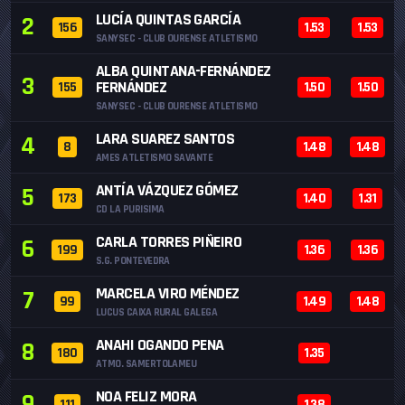
LUCÍA QUINTAS GARCÍA
2
156
1.53
1.53
SANYSEC - CLUB OURENSE ATLETISMO
ALBA QUINTANA-FERNÁNDEZ
3
FERNÁNDEZ
155
1.50
1.50
SANYSEC - CLUB OURENSE ATLETISMO
LARA SUAREZ SANTOS
4
8
1.48
1.48
AMES ATLETISMO SAVANTE
ANTÍA VÁZQUEZ GÓMEZ
5
173
1.40
1.31
CD LA PURISIMA
CARLA TORRES PIÑEIRO
6
199
1.36
1.36
S.G. PONTEVEDRA
MARCELA VIRO MÉNDEZ
7
99
1.49
1.48
LUCUS CAIXA RURAL GALEGA
ANAHI OGANDO PENA
8
180
1.35
ATMO. SAMERTOLAMEU
NOA FELIZ MORA
9
111
1.38