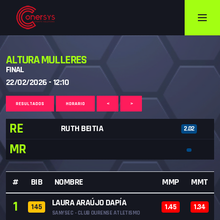
ALTURA MULLERES
FINAL
22/02/2026 - 12:10
RESULTADOS
HORARIO
<
>
RE
RUTH BEITIA
2.02
MR
#
BIB
NOMBRE
MMP
MMT
LAURA ARAÚJO DAPÍA
1
145
1.45
1.34
SANYSEC - CLUB OURENSE ATLETISMO