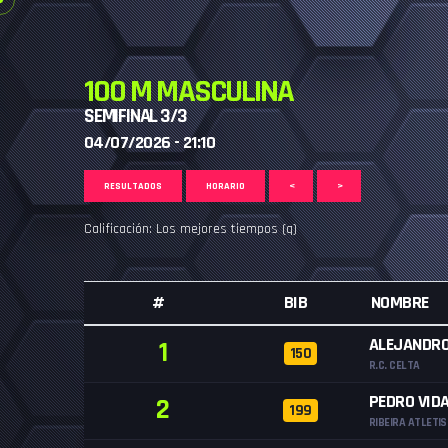
100 M MASCULINA
SEMIFINAL 3/3
04/07/2026 - 21:10
RESULTADOS
HORARIO
<
>
Calificación: Los mejores tiempos (q)
#
BIB
NOMBRE
ALEJANDRO
1
150
R.C. CELTA
PEDRO VID
2
199
RIBEIRA ATLETI