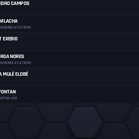
UEIRO CAMPOS
 VILACHA
 OURENSE ATLETISMO
T EXEBIO
ARGA NORES
 OURENSE ATLETISMO
A MULÉ ELOBÉ
 FONTAN
ORTIVA CAR