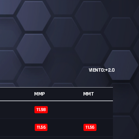
VIENTO:+2.0
MMP
MMT
11.98
11.56
11.56