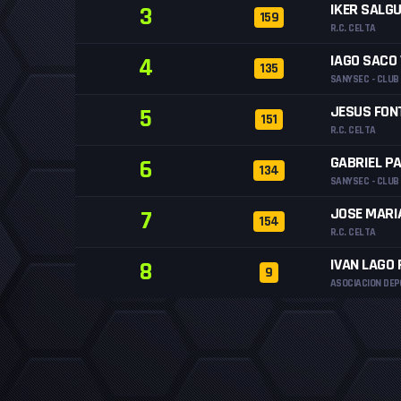
IKER SALG
3
159
R.C. CELTA
IAGO SACO
4
135
SANYSEC - CLUB
JESUS FON
5
151
R.C. CELTA
GABRIEL P
6
134
SANYSEC - CLUB
JOSE MARI
7
154
R.C. CELTA
IVAN LAGO
8
9
ASOCIACION DEP