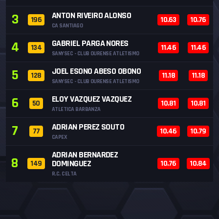
ANTON RIVEIRO ALONSO
3
196
10.63
10.76
CA SANTIAGO
GABRIEL PARGA NORES
4
134
11.46
11.46
SANYSEC - CLUB OURENSE ATLETISMO
JOEL ESONO ABESO OBONO
5
128
11.18
11.18
SANYSEC - CLUB OURENSE ATLETISMO
ELOY VAZQUEZ VAZQUEZ
6
50
10.81
10.81
ATLETICA BARBANZA
ADRIAN PEREZ SOUTO
7
77
10.46
10.79
CAPEX
ADRIAN BERNARDEZ
8
DOMINGUEZ
149
10.76
10.84
R.C. CELTA