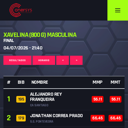
XAVELINA (800 G) MASCULINA
FINAL
04/07/2026 - 21:40
RESULTADOS
HORARIO
<
>
#
BIB
NOMBRE
MMP
MMT
ALEJANDRO REY
1
FRANQUEIRA
195
56.11
56.11
CA SANTIAGO
JONATHAN CORREA PRADO
2
179
66.45
66.45
S.G. PONTEVEDRA