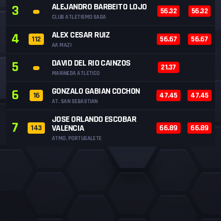
ALEJANDRO BARBEITO LOJO
3
56.32
56.32
CLUB ATLETISMO SADA
ALEX CESAR RUIZ
4
112
56.67
56.67
AA MAZI
DAVID DEL RIO CAINZOS
5
21.37
MARINEDA ATLETICO
GONZALO GABIAN COCHON
6
16
47.45
47.45
AT. SAN SEBASTIAN
JOSE ORLANDO ESCOBAR
7
VALENCIA
143
66.89
66.89
ATMO. PORTUGALETE