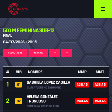
500 M FEMININA SUB-12
FINAL
04/07/2026 - 20:15
RESULTADOS
HORARIO
<
>
#
BIB
NOMBRE
MMP
MMT
GABRIELA LOPEZ CADILLA
1
61
1:38.45
1:38.45
CLUB ATLETISMO BAIXO MIÑO
HELENA GONZÁLEZ
2
TRONCOSO
92
1:43.45
1:43.45
COMESAÑA SPORTING CLUB