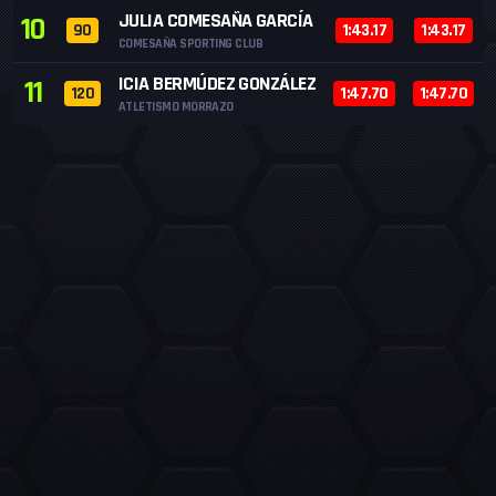
JULIA COMESAÑA GARCÍA
10
90
1:43.17
1:43.17
COMESAÑA SPORTING CLUB
ICIA BERMÚDEZ GONZÁLEZ
11
120
1:47.70
1:47.70
ATLETISMO MORRAZO