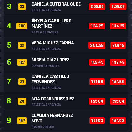
DANIELA OUTEIRAL GUDE
3
33
2:05.03
2:05.03
ATLETICA BARBANZA
ÁNXELA CABALLERO
4
MARTÍNEZ
200
1:34.25
1:34.25
AT VILA DE CANGAS
VERA MIGUEZ FARIÑA
5
32
2:00.58
2:01.15
ATLETICA BARBANZA
MIREIA DÍAZ LÓPEZ
6
127
1:32.45
1:32.45
OLYMPO AS PONTES
DANIELA CASTILLO
7
FERNANDEZ
21
1:51.68
1:51.68
ATLETICA BARBANZA
NOA DOMINGUEZ DIEZ
8
24
1:55.04
1:55.04
ATLETICA BARBANZA
CLAUDIA FERNÁNDEZ
9
NOVO
167
1:31.90
1:31.90
RIAZOR CORUÑA