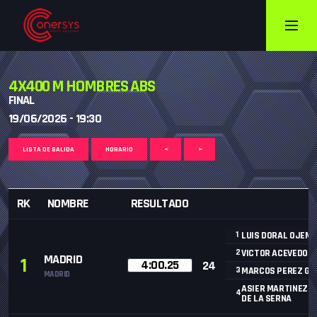
4X400 M HOMBRES ABS
FINAL
19/06/2026 - 19:30
LISTA DE SALIDA
HORARIO
<
>
RK
NOMBRE
RESULTADO
1
LUIS DORAL OJEM
2
VICTOR ACEVEDO 
MADRID
1
4:00.25
24
3
MARCOS PEREZ GI
MADRID
ASIER MARTINEZ D
4
DE LA SERNA