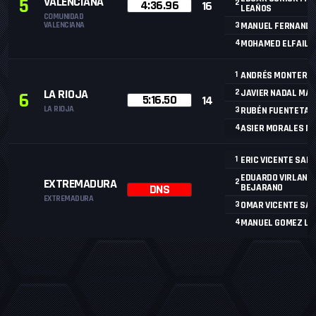
5
VALENCIANA
4:36.96
2
16
LEAÑOS
COMUNIDAD
VALENCIANA
3
MANUEL FERNANDE
4
MOHAMED ELFAILA
1
ANDRÉS MONTERO 
LA RIOJA
2
JAVIER NADAL MAC
6
5:16.50
14
LA RIOJA
3
RUBÉN FUENTETAJ
4
ASIER MORALES M
1
ERIC VICENTE SAN
EDUARDO VIRLAN 
EXTREMADURA
2
DNS
BEJARANO
EXTREMADURA
3
OMAR VICENTE SA
4
MANUEL GOMEZ LU