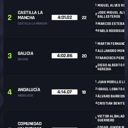
1
MIGUEL ALVES ROD
CASTILLA LA
JOSE MIGUEL ALV
2
2
4:01.02
BALLESTEROS
MANCHA
22
3
MARCOS ESTEBAN 
CASTILLA LA MANCHA
4
PABLO RODRIGUEZ 
1
MARTIN FERNANDE
2
ALEJANDRO MONTE
GALICIA
3
4:02.86
20
3
FRANCISCO PEREZ
GALICIA
DIEGO ALBERTO F
4
HEREDIA
1
JUAN MORILLO LEI
ANDALUCÍA
2
ISRAEL LOBATO GA
4
4:14.07
18
ANDALUCÍA
3
ÁLVARO BARRIOS 
4
CRISTIAN BENITEZ
VICTOR ALBALADE
1
GUERRERO
COMUNIDAD
EDGAR JUNIOR MO