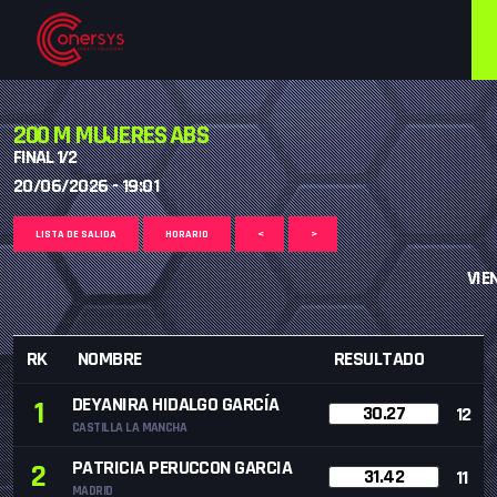
200 M MUJERES ABS
FINAL 1/2
20/06/2026 - 19:01
LISTA DE SALIDA
HORARIO
<
>
VIE
RK
NOMBRE
RESULTADO
DEYANIRA HIDALGO GARCÍA
1
30.27
12
CASTILLA LA MANCHA
PATRICIA PERUCCON GARCIA
2
31.42
11
MADRID