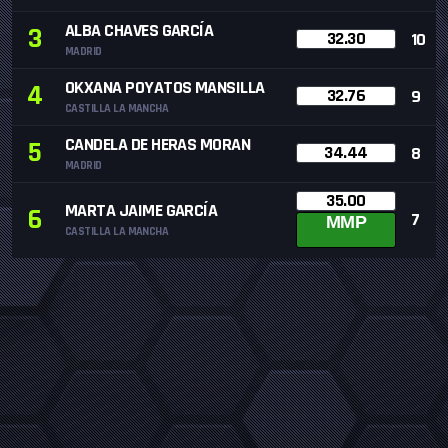
ALBA CHAVES GARCÍA
3
32.30
10
MADRID
OKXANA POYATOS MANSILLA
4
32.76
9
CASTILLA LA MANCHA
CANDELA DE HERAS MORAN
5
34.44
8
MADRID
35.00
MARTA JAIME GARCÍA
6
7
MMP
CASTILLA LA MANCHA