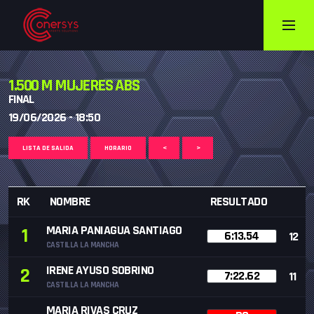
1.500 M MUJERES ABS
FINAL
19/06/2026 - 18:50
LISTA DE SALIDA
HORARIO
<
>
RK
NOMBRE
RESULTADO
MARIA PANIAGUA SANTIAGO
1
6:13.54
12
CASTILLA LA MANCHA
IRENE AYUSO SOBRINO
2
7:22.62
11
CASTILLA LA MANCHA
MARIA RIVAS CRUZ