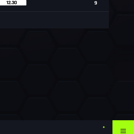
12.30
9