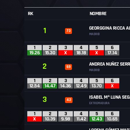
RK
NOMBRE
GEORGGINA RICCA A
1
73
MADRID
1
2
3
4
5
6
19.26
15.30
X
18.18
X
17.14
ANDREA NUÑEZ SER
2
69
MADRID
1
2
3
4
5
6
12.54
14.47
14.36
12.49
13.70
X
ISABEL Mª LUNA SE
3
42
EXTREMADURA
1
2
3
4
5
6
X
10.39
9.98
11.42
12.43
10.65