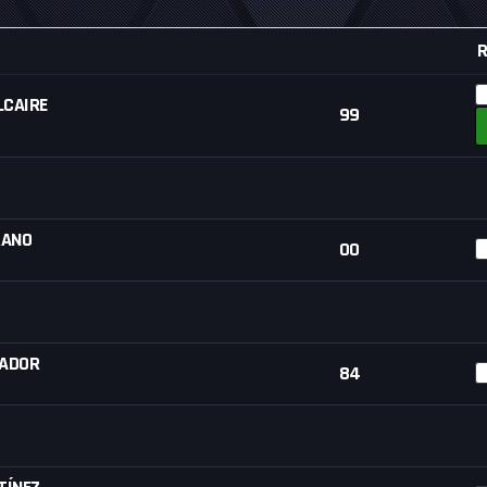
LCAIRE
99
RANO
00
GADOR
84