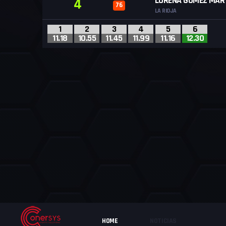
LORENA GÓMEZ MAR
4
76
LA RIOJA
1
2
3
4
5
6
11.18
10.55
11.45
11.99
11.16
12.30
HOME
NOTICIAS