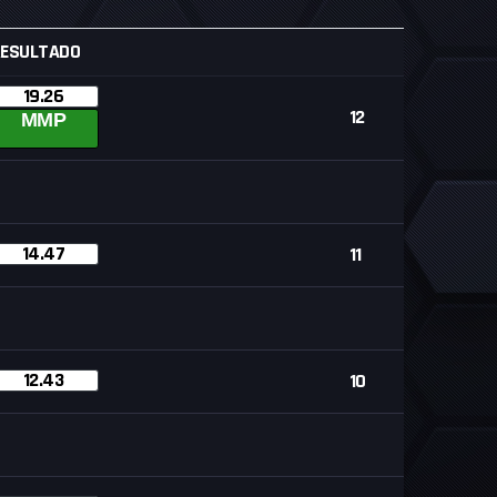
RESULTADO
19.26
12
MMP
14.47
11
12.43
10