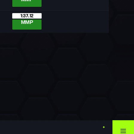
1:37.12
MMP