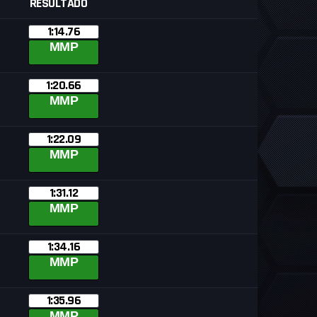
RESULTADO
1:14.76
MMP
1:20.66
MMP
1:22.09
MMP
1:31.12
MMP
1:34.16
MMP
1:35.96
MMP