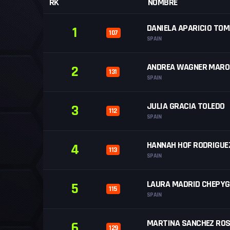
RK
NOMBRE
DANIELA APARICIO TOM
1
107
SPAIN
ANDREA WAGNER MAR
2
131
SPAIN
JULIA GRACIA TOLEDO
3
112
SPAIN
HANNAH HOF RODRIGUE
4
113
SPAIN
LAURA MADRID CHEPY
5
115
SPAIN
MARTINA SANCHEZ RO
6
129