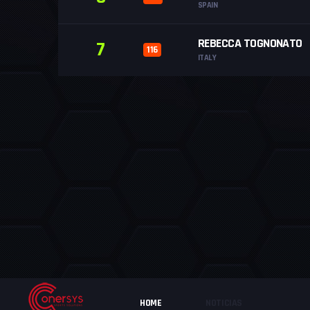
SPAIN
REBECCA TOGNONATO
7
116
ITALY
HOME
NOTICIAS