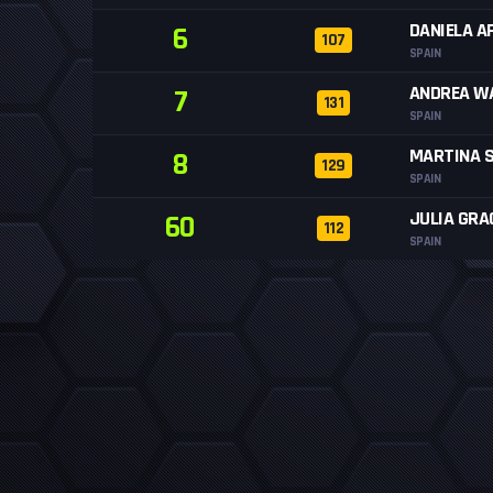
DANIELA A
6
107
SPAIN
ANDREA W
7
131
SPAIN
MARTINA 
8
129
SPAIN
JULIA GRA
60
112
SPAIN