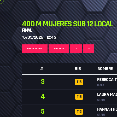
400 M MUJERES SUB 12 LOCAL
FINAL
16/05/2026 - 12:45
RESULTADOS
HORARIO
<
>
#
BIB
NOMBRE
REBECCA 
3
116
ITALY
LAURA MA
4
115
SPAIN
HANNAH HO
5
113
SPAIN