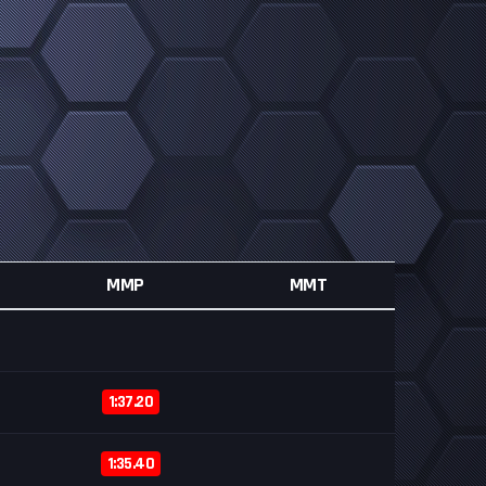
MMP
MMT
1:37.20
1:35.40