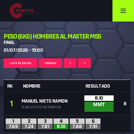
PESO (6KG) HOMBRES AL MASTER M55
FINAL
01/07/2026 - 19:00
LISTA DE SALIDA
HORARIO
<
>
RK
NOMBRE
RESULTADO
8.10
MANUEL NIETO RAMON
1
8
MMT
CLUB DE ATLETAS MONTIJO
1
2
3
4
5
6
7.69
7.24
7.81
8.10
7.68
7.91