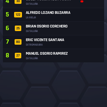
4
30
CATALUÑA
ALFREDO LOZANO BUZARRA
5
122
LA RIOJA
BRIAN OSORIO CORCHERO
6
25
CATALUÑA
ERIC VICENTE SANTANA
7
80
EXTREMADURA
MANUEL OSORIO RAMIREZ
8
27
CATALUÑA