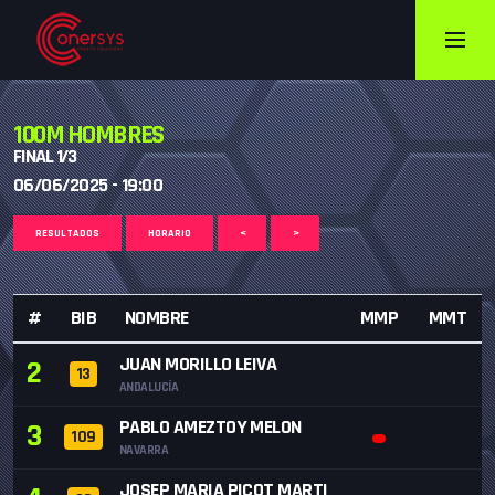
100M HOMBRES
FINAL 1/3
06/06/2025 - 19:00
RESULTADOS
HORARIO
<
>
#
BIB
NOMBRE
MMP
MMT
JUAN MORILLO LEIVA
2
13
ANDALUCÍA
PABLO AMEZTOY MELON
3
109
NAVARRA
JOSEP MARIA PICOT MARTI