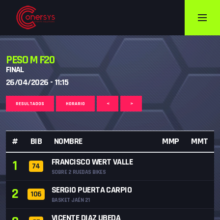
PESO M F20
FINAL
26/04/2026 - 11:15
RESULTADOS
HORARIO
<
>
#
BIB
NOMBRE
MMP
MMT
FRANCISCO WERT VALLE
1
74
SOBRE 2 RUEDAS BIKES
SERGIO PUERTA CARPIO
2
106
BASKET JAÉN 21
VICENTE DIAZ UBEDA