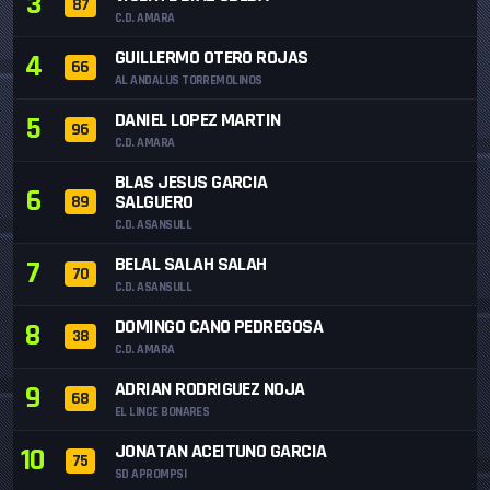
3
87
C.D. AMARA
GUILLERMO OTERO ROJAS
4
66
AL ANDALUS TORREMOLINOS
DANIEL LOPEZ MARTIN
5
96
C.D. AMARA
BLAS JESUS GARCIA
6
SALGUERO
89
C.D. ASANSULL
BELAL SALAH SALAH
7
70
C.D. ASANSULL
DOMINGO CANO PEDREGOSA
8
38
C.D. AMARA
ADRIAN RODRIGUEZ NOJA
9
68
EL LINCE BONARES
JONATAN ACEITUNO GARCIA
10
75
SD APROMPSI