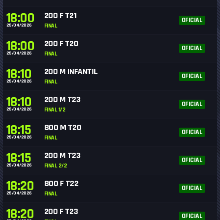
18:00
200 F T21
OFICIAL
25/04/2026
FINAL
18:00
200 F T20
OFICIAL
25/04/2026
FINAL
18:10
200 M INFANTIL
OFICIAL
25/04/2026
FINAL
18:10
200 M T23
OFICIAL
25/04/2026
FINAL 1/2
18:15
800 M T20
OFICIAL
25/04/2026
FINAL
18:15
200 M T23
OFICIAL
25/04/2026
FINAL 2/2
18:20
800 F T22
OFICIAL
25/04/2026
FINAL
18:20
200 F T23
OFICIAL