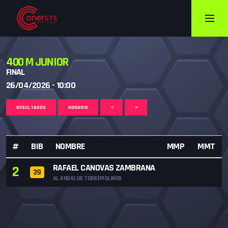
400 M JUNIOR
FINAL
26/04/2026 - 10:00
RESULTADOS
HORARIO
<
>
#
BIB
NOMBRE
MMP
MMT
RAFAEL CANOVAS ZAMBRANA
2
39
AL ANDALUS TORREMOLINOS