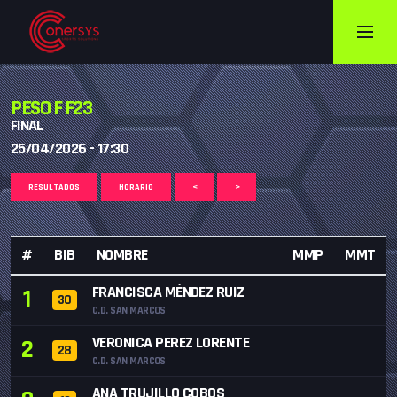
PESO F F23
FINAL
25/04/2026 - 17:30
RESULTADOS
HORARIO
<
>
#
BIB
NOMBRE
MMP
MMT
FRANCISCA MÉNDEZ RUIZ
1
30
C.D. SAN MARCOS
VERONICA PEREZ LORENTE
2
28
C.D. SAN MARCOS
ANA TRUJILLO COBOS