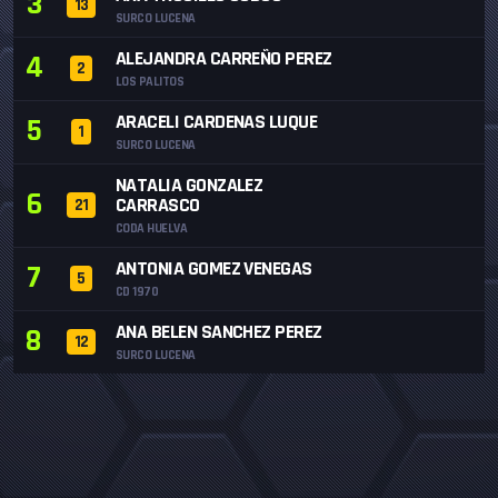
3
13
SURCO LUCENA
ALEJANDRA CARREÑO PEREZ
4
2
LOS PALITOS
ARACELI CARDENAS LUQUE
5
1
SURCO LUCENA
NATALIA GONZALEZ
6
CARRASCO
21
CODA HUELVA
ANTONIA GOMEZ VENEGAS
7
5
CD 1970
ANA BELEN SANCHEZ PEREZ
8
12
SURCO LUCENA