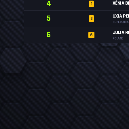
4
XÈNIA B
1
UXIA PE
5
3
SUPER AMA
JULIA R
6
6
POLAND