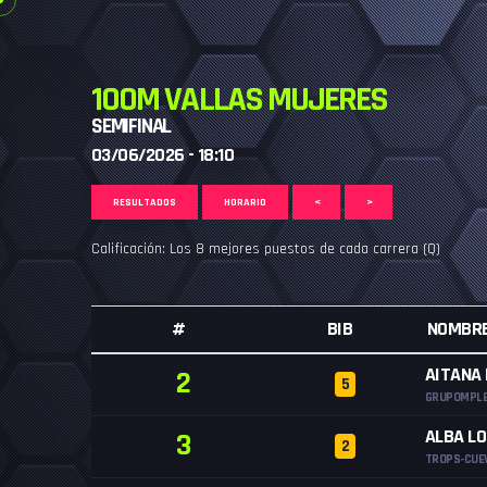
100M VALLAS MUJERES
SEMIFINAL
03/06/2026 - 18:10
RESULTADOS
HORARIO
<
>
Calificación: Los 8 mejores puestos de cada carrera (Q)
#
BIB
NOMBR
AITANA
2
5
GRUPOMPLE
ALBA L
3
2
TROPS-CUE