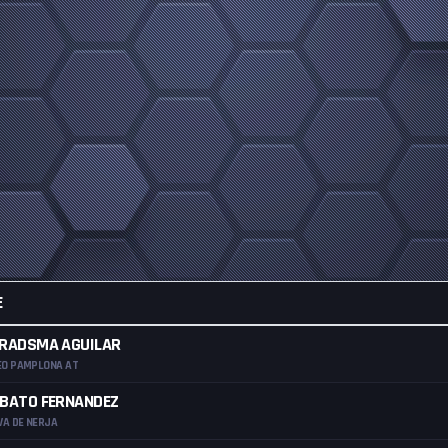
E
 RADSMA AGUILAR
O PAMPLONA AT
OBATO FERNANDEZ
VA DE NERJA