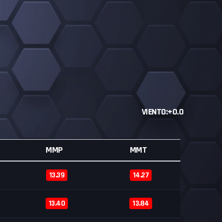
VIENTO:+0.0
MMP
MMT
13.39
14.27
13.40
13.84