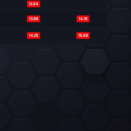
12.94
13.68
14.16
14.25
15.49