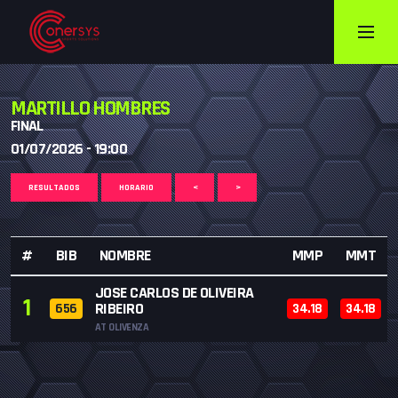
MARTILLO HOMBRES
FINAL
01/07/2026 - 19:00
RESULTADOS
HORARIO
<
>
#
BIB
NOMBRE
MMP
MMT
JOSE CARLOS DE OLIVEIRA
1
RIBEIRO
656
34.18
34.18
AT OLIVENZA