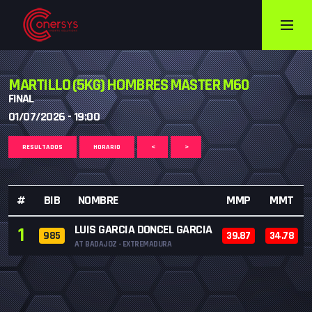
MARTILLO (5KG) HOMBRES MASTER M60
FINAL
01/07/2026 - 19:00
RESULTADOS
HORARIO
<
>
#
BIB
NOMBRE
MMP
MMT
LUIS GARCIA DONCEL GARCIA
1
985
39.87
34.78
AT BADAJOZ - EXTREMADURA