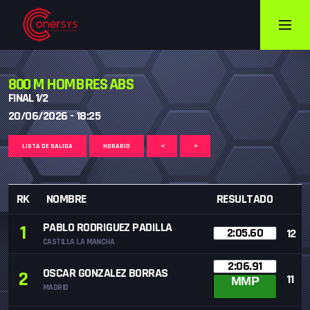
800 M HOMBRES ABS
FINAL 1/2
20/06/2026 - 18:25
LISTA DE SALIDA
HORARIO
<
>
RK
NOMBRE
RESULTADO
PABLO RODRIGUEZ PADILLA
1
2:05.60
12
CASTILLA LA MANCHA
2:06.91
OSCAR GONZALEZ BORRAS
2
11
MMP
MADRID