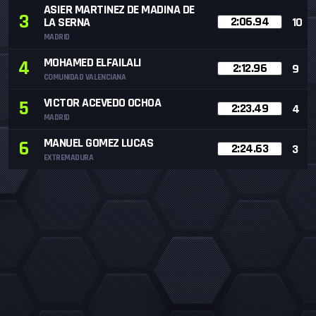
ASIER MARTINEZ DE MADINA DE
3
2:06.94
LA SERNA
10
MADRID
MOHAMED ELFAILALI
4
2:12.96
9
COMUNIDAD VALENCIANA
VICTOR ACEVEDO OCHOA
5
2:23.49
4
MADRID
MANUEL GOMEZ LUCAS
6
2:24.63
3
EXTREMADURA