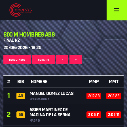
800 M HOMBRES ABS
FINAL 1/2
20/06/2026 - 18:25
RESULTADOS
HORARIO
<
>
#
BIB
NOMBRE
MMP
MMT
MANUEL GOMEZ LUCAS
1
40
2:12.23
2:12.23
EXTREMADURA
ASIER MARTINEZ DE
2
MADINA DE LA SERNA
66
2:05.11
2:05.11
MADRID