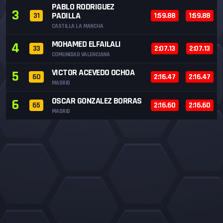
PABLO RODRIGUEZ
3
PADILLA
31
1:59.88
1:59.88
CASTILLA LA MANCHA
MOHAMED ELFAILALI
4
33
2:07.13
2:07.13
COMUNIDAD VALENCIANA
VICTOR ACEVEDO OCHOA
5
60
2:16.47
2:16.47
MADRID
OSCAR GONZALEZ BORRAS
6
65
2:16.60
2:16.60
MADRID