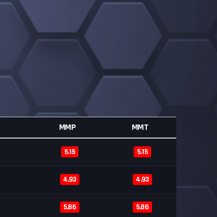
MMP
MMT
5.15
5.15
4.93
4.93
5.86
5.86