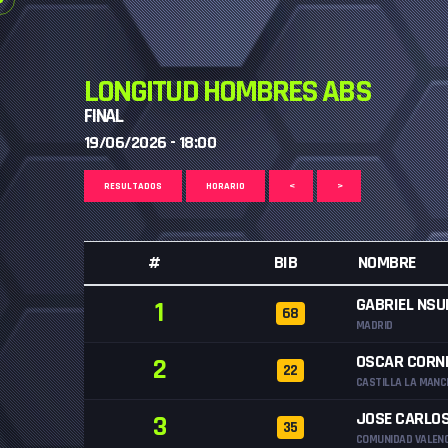
LONGITUD HOMBRES ABS
FINAL
19/06/2026 - 18:00
RESULTADOS
HORARIO
<
>
#
BIB
NOMBRE
GABRIEL NSU
1
68
MADRID
OSCAR CORN
2
22
CASTILLA LA MANC
JOSE CARLOS
3
35
COMUNIDAD VALEN