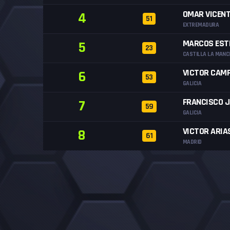
OMAR VICEN
4
51
EXTREMADURA
MARCOS EST
5
23
CASTILLA LA MANC
VICTOR CAMP
6
53
GALICIA
FRANCISCO J
7
59
GALICIA
VICTOR ARIA
8
61
MADRID