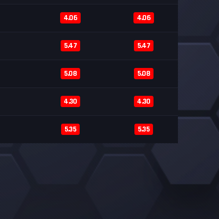
4.06
4.06
5.47
5.47
5.08
5.08
4.30
4.30
5.35
5.35